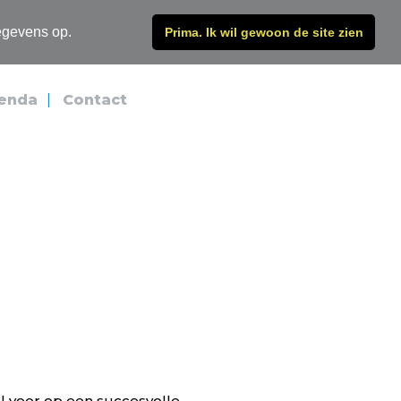
zoeken
egevens op.
Prima. Ik wil gewoon de site zien
enda
Contact
l voor op een succesvolle