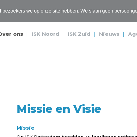
Magister
Office 365
Webmail
el bezoekers we op onze site hebben. We slaan geen persoong
Over ons
ISK Noord
ISK Zuid
Nieuws
Ag
Missie en Visie
Missie
Op ISK Rotterdam bereiden wij leerlingen optimaa