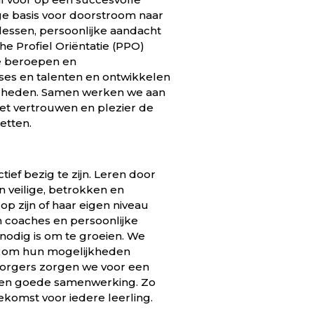
ge basis voor doorstroom naar
lessen, persoonlijke aandacht
he Profiel Oriëntatie (PPO)
de beroepen en
sses en talenten en ontwikkelen
digheden. Samen werken we aan
met vertrouwen en plezier de
etten.
ief bezig te zijn. Leren door
n veilige, betrokken en
p zijn of haar eigen niveau
 coaches en persoonlijke
 nodig is om te groeien. We
te om hun mogelijkheden
orgers zorgen we voor een
en en goede samenwerking. Zo
komst voor iedere leerling.