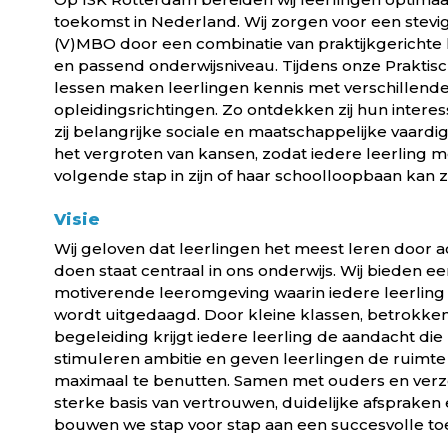
toekomst in Nederland. Wij zorgen voor een stevi
(V)MBO door een combinatie van praktijkgerichte 
en passend onderwijsniveau. Tijdens onze Praktisc
lessen maken leerlingen kennis met verschillen
opleidingsrichtingen. Zo ontdekken zij hun intere
zij belangrijke sociale en maatschappelijke vaar
het vergroten van kansen, zodat iedere leerling 
volgende stap in zijn of haar schoolloopbaan kan z
Visie
Wij geloven dat leerlingen het meest leren door act
doen staat centraal in ons onderwijs. Wij bieden ee
motiverende leeromgeving waarin iedere leerling o
wordt uitgedaagd. Door kleine klassen, betrokken
begeleiding krijgt iedere leerling de aandacht die
stimuleren ambitie en geven leerlingen de ruim
maximaal te benutten. Samen met ouders en verz
sterke basis van vertrouwen, duidelijke afsprak
bouwen we stap voor stap aan een succesvolle toe